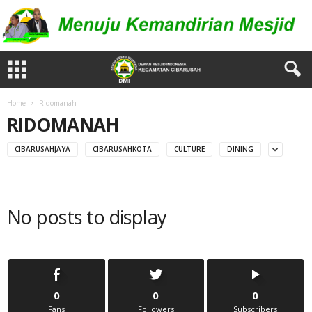
Home
Ridomanah
RIDOMANAH
CIBARUSAHJAYA
CIBARUSAHKOTA
CULTURE
DINING
No posts to display
0
0
0
Fans
Followers
Subscribers