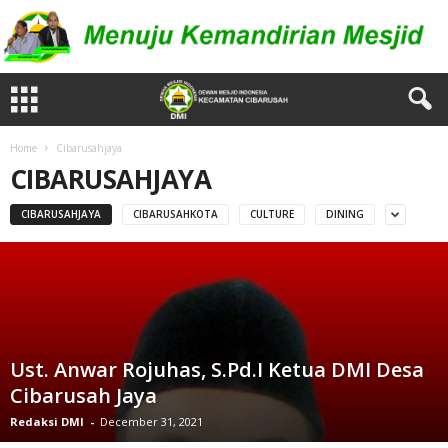
Home
Cibarusahjaya
CIBARUSAHJAYA
CIBARUSAHJAYA
CIBARUSAHKOTA
CULTURE
DINING
Ust. Anwar Rojuhas, S.Pd.I Ketua DMI Desa
Cibarusah Jaya
Redaksi DMI
-
December 31, 2021