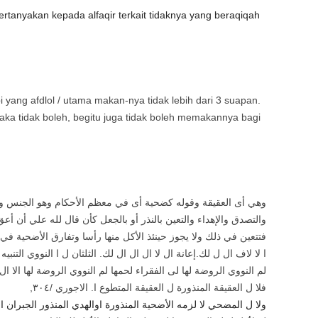
rtanyakan kepada alfaqir terkait tidaknya yang beraqiqah
yang afdlol / utama makan-nya tidak lebih dari 3 suapan.
 maka tidak boleh, begitu juga tidak boleh memakannya bagi
وهي أى العقيقة وقوله كضحية أى في معظم الأحكام وهو الجنس وال
والتصدق والإهداء والتعين بالنذر أو بالجعل كأن قال لله علي أن أ
فتتعين في ذلك ولا يجوز حينئذ الأكل منها رأسا وتفارق الأضحية في بع
ا لا لاف ال ل لك.إعانة ال لا ال ال ال لك. الثلثان ل ا النووي التنبي
لم النووي الروضة لها لى الفقراء لحمها لم النووي الروضة لها الا ا.
,فلا ل العقيقة المنذورة ل العقيقة المتطوع ا.
الاجوري /٣٠٤
ولا ل المضحي لا لزمه الأضحية المنذورة اوالهدي المنذور الجبران .