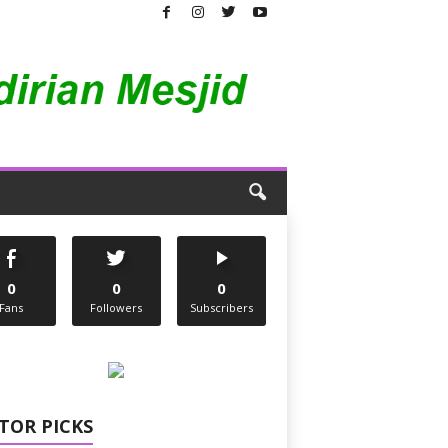
0
0
0
Fans
Followers
Subscribers
TOR PICKS