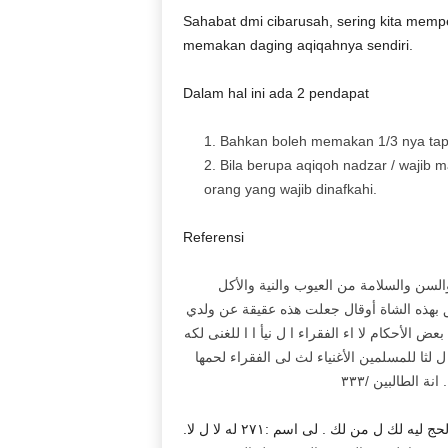
Sahabat dmi cibarusah, sering kita mempe
memakan daging aqiqahnya sendiri.
Dalam hal ini ada 2 pendapat
Bahkan boleh memakan 1/3 nya tapi 
Bila berupa aqiqoh ​​nadzar / wajib
orang yang wajib dinafkahi.
Referensi
سن والسلامة من العيوب والنية والأكل
عق بهذه الشاة أوقال جعلت هذه عقيقة عن ولدي
ض الأحكام لا اء الفقراء ا ل نيأ ا ا للغنى لكه
ه ل لثا للمسلمين الأغنياء لث لى الفقراء لحمها
ل
انة الطالبين /٣٣٣
. الحج ليه لك ل من لك
لى اسم :٢٧١ له لا ل لا