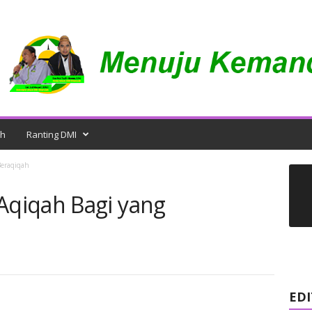
ah
Ranting DMI
eraqiqah
qiqah Bagi yang
EDI