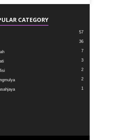
PULAR CATEGORY
57
36
7
ah
3
ati
2
isi
2
ngmulya
1
usahjaya