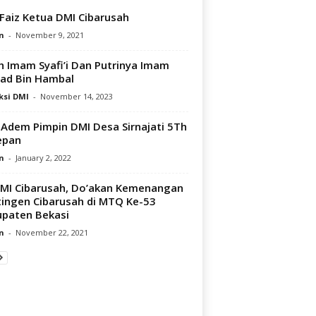
Faiz Ketua DMI Cibarusah
n
-
November 9, 2021
h Imam Syafi’i Dan Putrinya Imam
ad Bin Hambal
ksi DMI
-
November 14, 2023
 Adem Pimpin DMI Desa Sirnajati 5Th
epan
n
-
January 2, 2022
MI Cibarusah, Do’akan Kemenangan
ingen Cibarusah di MTQ Ke-53
paten Bekasi
n
-
November 22, 2021