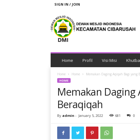
SIGN IN / JOIN
P
C
D
M
I
C
I
B
Home
Profil
Visi Misi
Khutb
A
R
Home
Home
Memakan Daging Aqiqah Bagi yang B
U
HOME
S
Memakan Daging A
A
H
Beraqiqah
By
admin
-
January 5, 2022
681
0