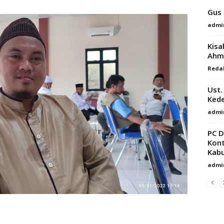
Gus 
admi
Kisa
Ahm
Reda
Ust.
Ked
admi
PC D
Kont
Kabu
admi