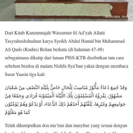
Dari Kitab Kanzunnajah Wassuruur fil Ad’yah Allatii
Tasyrahushshuduur karya Syeikh Abdul Hamid bin Muhammad
Ali Quds (Kudus) Beliau berkata (di halaman 47-48)
sebagaimana dikutip dari laman PISS-KTB disebutkan tata cara
sebelum berdoa di malam Nishfu Sya’ban yakni dengan membaca
Surat Yaasin tiga kali:
وَقَدْ جُمِعَ دُعَاءٌ مَأْثُوْرٌ مُنَاسِبٌ لِلْحَالِ خَاصٌّ بِلَيْلَةِ النِّصْفِ مِنْ شَعْبَانَ
مَشْهُوْرٌ، يَقْرَؤُهُ الْمُسْلِمُوْنَ تِلْكَ اللَّيْلَةَ الْمَيْمُوْنَةَ فُرَادَى وَجَمْعًا فِيْ
جَوَامِعِهِمْ وَغَيْرِهَا، يُلَقِّنُهُمْ أَحَدُهُمْ ذَلِكَ الدُّعَاءَ، أَوْ يَدْعُوْ وَهُمْ يُؤَمِّنُوْن
كَمَا هُوَ مَعْلُوْمٌ
Telah dikumpulkan doa ma`tsur dan masyhur yang sesuai dengan