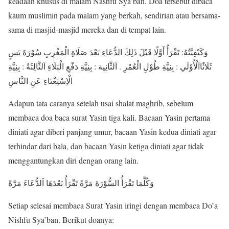
keadaan khusus di malam Nashfu Sya’ban. Doa tersebut dibaca
kaum muslimin pada malam yang berkah, sendirian atau bersama-
sama di masjid-masjid mereka dan di tempat lain.
وَكَيْفِيَّتُهُ: تَقْرَأُ أَوَّلًا قَبْلَ ذَلِكَ الدُّعَاءِ بَعْدَ صَلَاةِ الْمَغْرِبِ سُوْرَةَ يَسٍ
ثَلَاثًااَلْأُوْلَي : بِنِيَّةِ طُوْلِ الْعُمْرِ . اَلثَّانِية : بِنِيَّةِ دَفْعِ الْبَلَاءِ اَلثَّالِثَةُ : بِنِيَّةِ
الْاِسْتِغْنَاءِ عَنِ النَّاسِ
Adapun tata caranya setelah usai shalat maghrib, sebelum
membaca doa baca surat Yasin tiga kali. Bacaan Yasin pertama
diniati agar diberi panjang umur, bacaan Yasin kedua diniati agar
terhindar dari bala, dan bacaan Yasin ketiga diniati agar tidak
menggantungkan diri dengan orang lain.
وَكُلَّمَا تَقْرَأُ السُّوْرَةَ مَرَّةً تَقْرَأُ بَعْدَهَا اَلدُّعَاءَ مَرَّةً
Setiap selesai membaca Surat Yasin iringi dengan membaca Do’a
Nishfu Sya’ban. Berikut doanya: